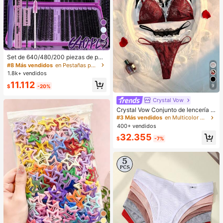
10
Set de 640/480/200 piezas de pes
tañas postizas individuales D Curl,
#8 Más vendidos
en Pestañas postizas y adhesivos
pestañas de gran capacidad + peg
1.8k+ vendidos
amento y sellador + pinzas + cepill
11.112
o, kit de extensión de pestañas DIY
9
$
-20%
para principiantes, pestañas segme
ntadas esponjosas, gruesas, suave
Crystal Vow
s y realistas para maquillaje de ojos
Crystal Vow Conjunto de lencería s
diario/ligero/cosplay, comodidad to
exy de 6 piezas con encaje y patch
#3 Más vendidos
en Multicolor Conjuntos de sujetador y braguita pa
do el día
work con cierre delantero para muj
400+ vendidos
eres
32.355
$
-7%