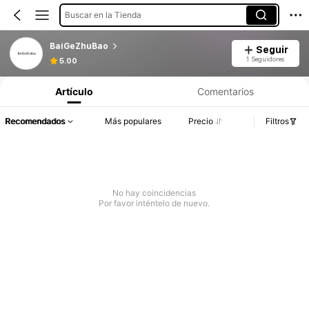
Buscar en la Tienda
BaiGeZhuBao
Seguir
1 Seguidores
5.00
Artículo
Comentarios
Recomendados
Más populares
Precio
Filtros
No hay coincidencias
Por favor inténtelo de nuevo.