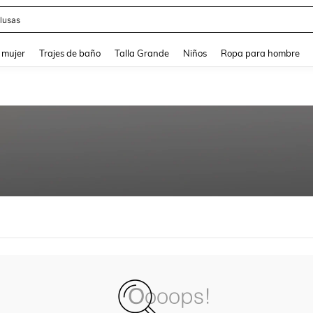
lusas
and down arrow keys to navigate search Búsqueda reciente and Busca y Encuentr
 mujer
Trajes de baño
Talla Grande
Niños
Ropa para hombre