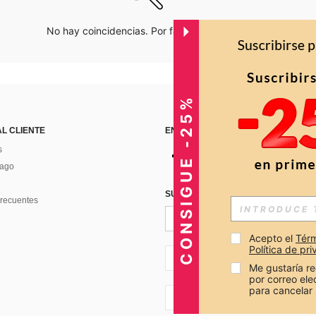
No hay coincidencias. Por favor inténtalo de nuevo.
CONSIGUE -25%
AL CLIENTE
ENCUÉNTRANOS EN
s
Pago
SUSCRÍBETE PARA RECIBIR OFERTA
recuentes
Acepto el 
Térm
Política de pr
CO + 57
Me gustaría re
por correo el
para cancelar 
CO + 57