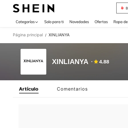
B
Use up 
Categorías
Solo para ti
Novedades
Ofertas
Ropa de
Página principal
XINLIANYA
/
XINLIANYA
4.88
Artículo
Comentarios