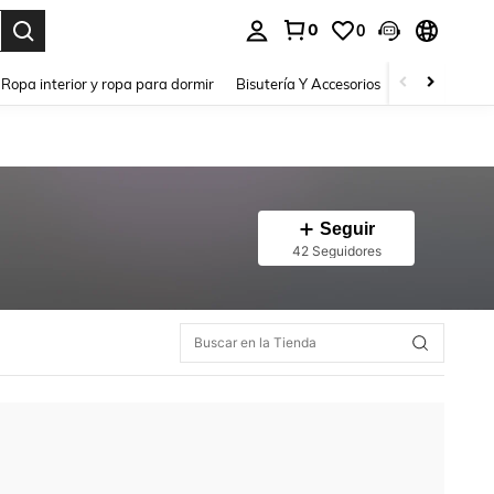
0
0
a. Press Enter to select.
Ropa interior y ropa para dormir
Bisutería Y Accesorios
Zapatos
H
Seguir
42 Seguidores