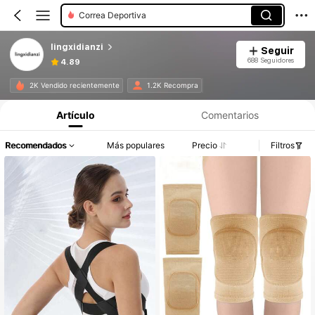
Correa Deportiva
lingxidianzi
Seguir
688 Seguidores
4.89
2K Vendido recientemente
1.2K Recompra
Artículo
Comentarios
Recomendados
Más populares
Precio
Filtros