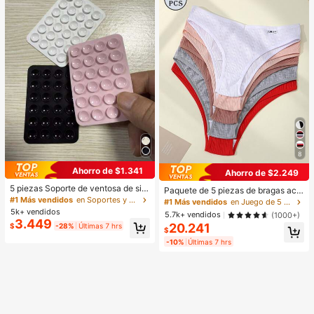
8
Ahorro de $1.341
Ahorro de $2.249
5 piezas Soporte de ventosa de sili
Paquete de 5 piezas de bragas aca
cona para teléfono, Soporte de ven
#1 Más vendidos
en Soportes y accesorios
naladas para mujer, de alta elasticid
#1 Más vendidos
en Juego de 5 piezas Calzoncillos de mujer
tosa para teléfono, Soporte adhesiv
ad, unicolor con diseño de letras, ci
5k+ vendidos
5.7k+ vendidos
(1000+)
o para teléfono, Soporte adhesivo p
ntura baja, para uso diario
3.449
20.241
$
-28%
Últimas 7 hrs
ara teléfono (Antes de usar, limpie c
$
uidadosamente la superficie para a
-10%
Últimas 7 hrs
segurarse de que esté limpia y plan
a. Espere 30 minutos después de p
egar para usar), Imprescindible