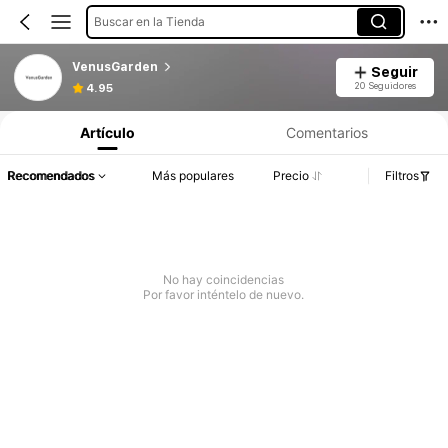
Buscar en la Tienda
VenusGarden
Seguir
20 Seguidores
4.95
Artículo
Comentarios
Recomendados
Más populares
Precio
Filtros
No hay coincidencias
Por favor inténtelo de nuevo.