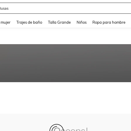
lusas
and down arrow keys to navigate search Búsqueda reciente and Busca y Encuentr
 mujer
Trajes de baño
Talla Grande
Niños
Ropa para hombre