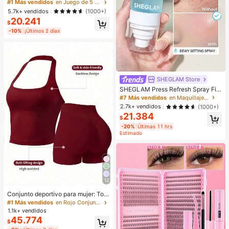
naladas para mujer, de alta elasticid
#1 Más vendidos
en Juego de 5 piezas Calzoncillos de mujer
ad, unicolor con diseño de letras, ci
5.7k+ vendidos
(1000+)
ntura baja, para uso diario
20.241
$
-10%
¡Últimos 2 días
SHEGLAM Store
SHEGLAM Press Refresh Spray Fija
dor Marca De Belleza CosméTica
#7 Más vendidos
en Maquillaje facial
Maquillaje Para Mujeres Y NiñAs
2.7k+ vendidos
(1000+)
21.384
$
-20%
Últimas 11 hrs
Estimado
12
Conjunto deportivo para mujer: Top
sin mangas + Shorts, versátil para u
#1 Más vendidos
en Rojo Conjuntos deportivos para mujer
so diario, ajuste ceñido, diseño leva
1.1k+ vendidos
ntador, ligero & transpirable, athleis
45.774
$
ure, apto para yoga