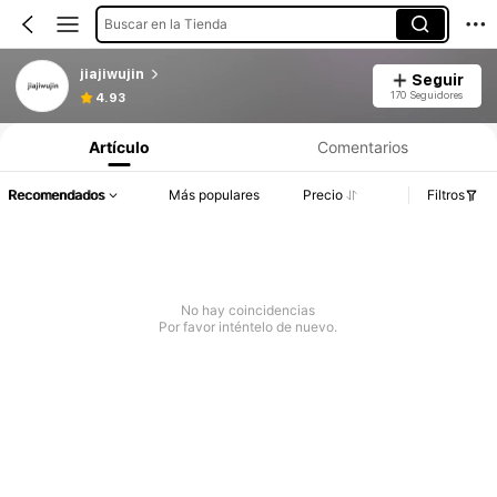
Buscar en la Tienda
jiajiwujin
Seguir
170 Seguidores
4.93
Artículo
Comentarios
Recomendados
Más populares
Precio
Filtros
No hay coincidencias
Por favor inténtelo de nuevo.