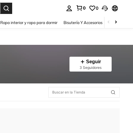
0
0
a. Press Enter to select.
Ropa interior y ropa para dormir
Bisutería Y Accesorios
Zapatos
H
Seguir
3 Seguidores