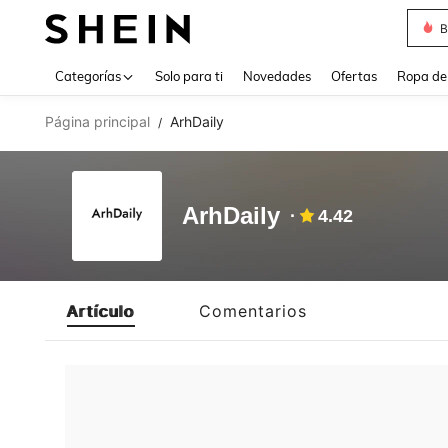
B
Use up 
Categorías
Solo para ti
Novedades
Ofertas
Ropa de
Página principal
ArhDaily
/
ArhDaily
4.42
Artículo
Comentarios