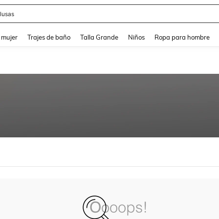
lusas
and down arrow keys to navigate search Búsqueda reciente and Busca y Encuentr
 mujer
Trajes de baño
Talla Grande
Niños
Ropa para hombre