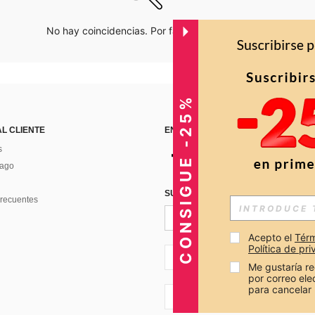
No hay coincidencias. Por favor inténtalo de nuevo.
CONSIGUE -25%
AL CLIENTE
ENCUÉNTRANOS EN
s
Pago
SUSCRÍBETE PARA RECIBIR OFERTA
recuentes
Acepto el 
Térm
Política de pr
CO + 57
Me gustaría re
por correo el
para cancelar 
CO + 57