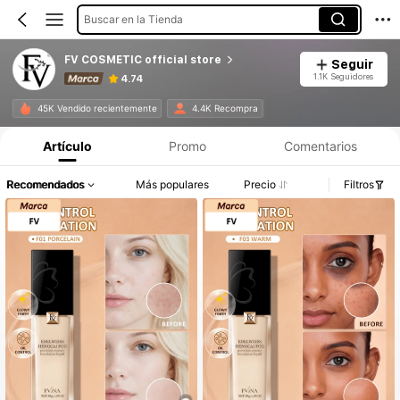
Buscar en la Tienda
FV COSMETIC official store
Seguir
1.1K Seguidores
4.74
45K Vendido recientemente
4.4K Recompra
Artículo
Promo
Comentarios
Recomendados
Más populares
Precio
Filtros