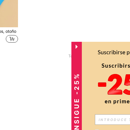
os, otoño
1
Total de 1 páginas
CONSIGUE -25%