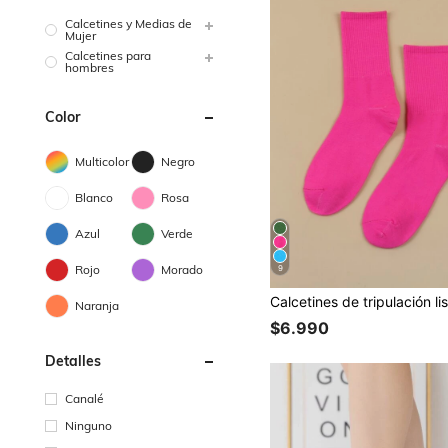
Calcetines y Medias de
Mujer
Calcetines para
hombres
Color
Multicolor
Negro
Blanco
Rosa
Azul
Verde
Rojo
Morado
9
Calcetines de tripulación li
Naranja
$6.990
Detalles
Canalé
Ninguno