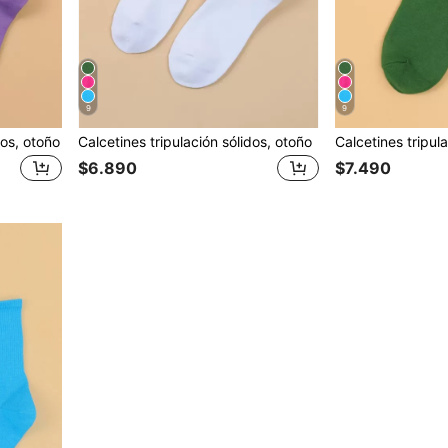
9
9
sos, otoño
Calcetines tripulación sólidos, otoño
Calcetines tripul
$6.890
$7.490