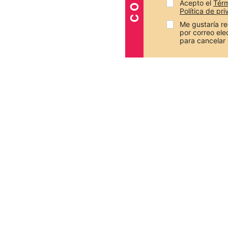
Acepto el 
Térm
Política de pr
Me gustaría re
por correo el
para cancelar 