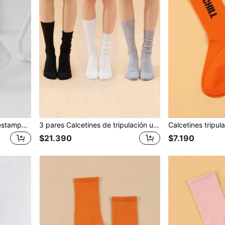
Calcetines tripulación con estampado de oso de dibujos animados, calcetines de otoño
3 pares Calcetines de tripulación unicolor
$21.390
$7.190