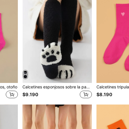
sos, otoño
Calcetines esponjosos sobre la pantorrilla con patrón de rayas de dos tonos, cómodos
$9.190
$8.190