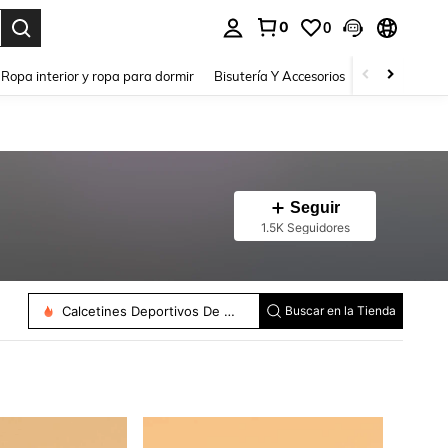
0
0
a. Press Enter to select.
Ropa interior y ropa para dormir
Bisutería Y Accesorios
Zapatos
H
Seguir
1.5K Seguidores
Calcetines Deportivos Para Hombre
Calcetines Deportivos De Mujer
Buscar en la Tienda