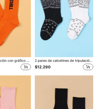
Calcetines tripulación con gráfico de letra, otoño
2 pares de calcetines de tripulación con estampado de paisley para hombres, calcetines de otoño
$12.290