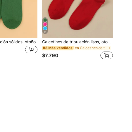
9
ación sólidos, otoño
Calcetines de tripulación lisos, otoño, para Navidad
en Calcetines de tripulación Calcetines de tripula
#3 Más vendidos
$7.790