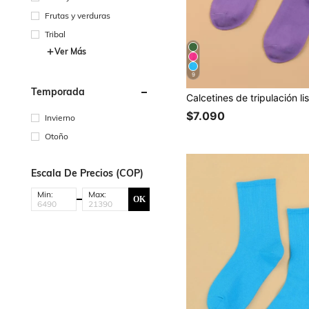
Frutas y verduras
Tribal
Ver Más
9
Temporada
Calcetines de tripulación li
$7.090
Invierno
Otoño
Escala De Precios (COP)
Min:
Max:
OK