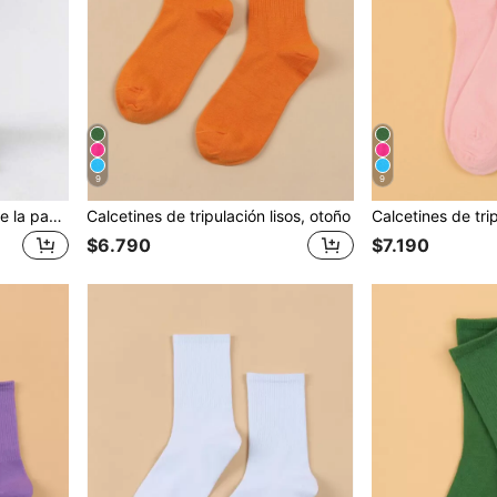
9
9
Calcetines esponjosos sobre la pantorrilla con patrón de rayas, cómodos
Calcetines de tripulación lisos, otoño
$6.790
$7.190