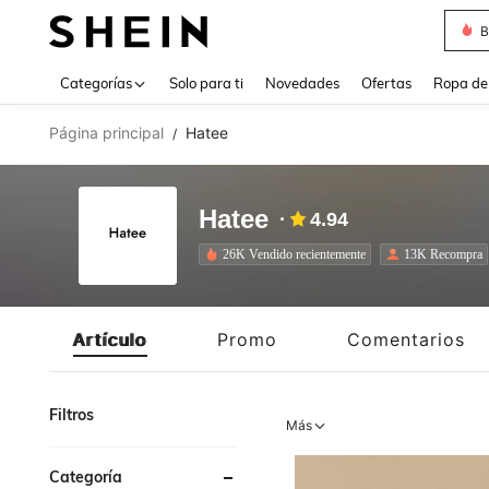
J
Use up 
Categorías
Solo para ti
Novedades
Ofertas
Ropa de
Página principal
Hatee
/
Hatee
4.94
26K Vendido recientemente
13K Recompra
Artículo
Promo
Comentarios
Filtros
Más
Categoría