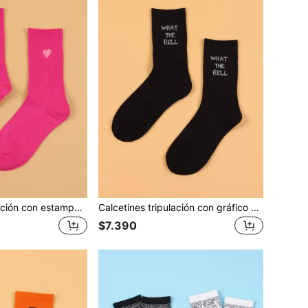
Calcetines tripulación con estampado de corazón, calcetines de otoño
Calcetines tripulación con gráfico de letra, calcetines de otoño
$7.390