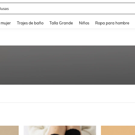
eans
and down arrow keys to navigate search Búsqueda reciente and Busca y Encuentr
 mujer
Trajes de baño
Talla Grande
Niños
Ropa para hombre