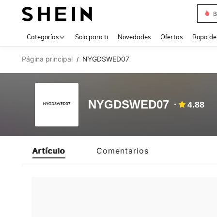
B
Use up 
Categorías
Solo para ti
Novedades
Ofertas
Ropa de
Página principal
NYGDSWED07
/
NYGDSWED07
4.88
Artículo
Comentarios