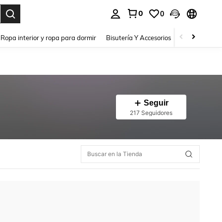
0
0
a. Press Enter to select.
Ropa interior y ropa para dormir
Bisutería Y Accesorios
Zapatos
H
Seguir
217 Seguidores