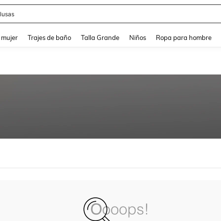
lusas
and down arrow keys to navigate search Búsqueda reciente and Busca y Encuentr
 mujer
Trajes de baño
Talla Grande
Niños
Ropa para hombre