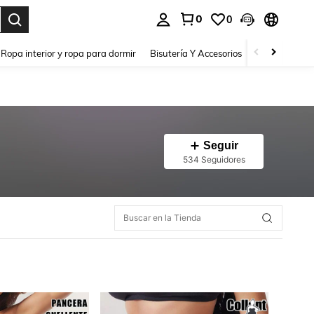
0
0
a. Press Enter to select.
Ropa interior y ropa para dormir
Bisutería Y Accesorios
Zapatos
H
Seguir
534 Seguidores