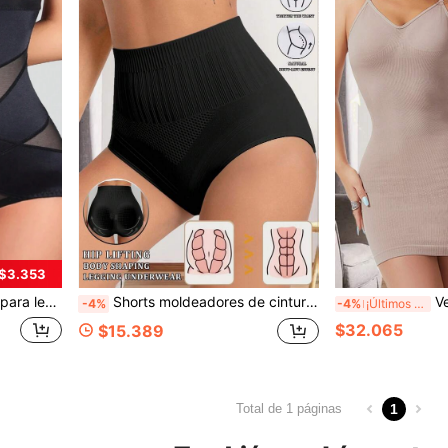
 $3.353
o cruzado frontal en color caqui, shorts adelgazantes para mujeres
Shorts moldeadores de cintura alta de alta elasticidad en negro puro para mujer, pantalones con efecto de cintura ceñida y levantamiento de glúteos, estilo casual y cómodo
Vestido moldead
-4%
-4%
¡Últimos 2 días
$32.065
$15.389
1
Total de 1 páginas