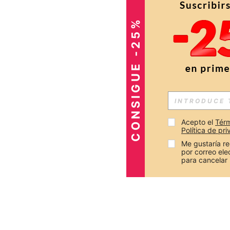
CONSIGUE -25%
Acepto el 
Térm
Política de pr
Me gustaría re
por correo el
para cancelar 