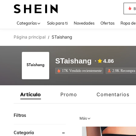
B
Use up 
Categorías
Solo para ti
Novedades
Ofertas
Ropa de
Página principal
STaishang
/
STaishang
4.86
17K Vendido recientemente
2.9K Recompra
Artículo
Promo
Comentarios
Filtros
Más
Categoría