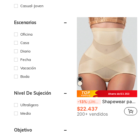
Casual-Joven
Escenarios
Oficina
Casa
Diario
Fecha
Vacación
Boda
Nivel De Sujeción
Ahorro de $3.353
Shapewear para levantar el trasero y controlar el abdomen para mujeres, pantalones cortos sin costuras con diseño cruzado frontal en color caqui, shorts adelgazantes para mujeres
-13%
¡Últimos 3 días
Ultraligero
$22.437
Medio
200+ vendidos
Objetivo