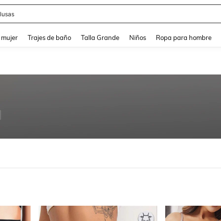
lusas
and down arrow keys to navigate search Búsqueda reciente and Busca y Encuentr
 mujer
Trajes de baño
Talla Grande
Niños
Ropa para hombre