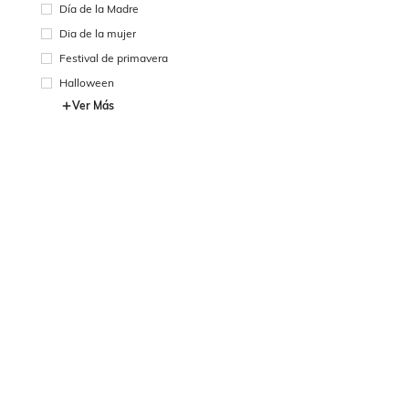
Día de la Madre
Dia de la mujer
Festival de primavera
Halloween
Ver Más
Escala De Precios (COP)
Min:
Max:
OK
SOBRE NOSOTROS
AYUDA & APOYO
SERVICIO 
Quienes Somos
Información De Envío
Contácteno
Responsabilidad social
Devolución
Forma De 
Empleos
Reembolso
Puntos
Cómo Realizar El
Sala de prensa
Preguntas F
Pedido
Rastrear El Pedido
Guía De Tallas
SHEIN VIP