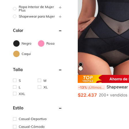
Ropa Interior de Mujer
Plus
Shapewear para Mujer
Color
Negro
Rosa
Caqui
Talla
Ahorro de
S
M
Shapewear para levantar el trasero y controlar el abdomen para mujeres, pantalones cortos sin costuras con diseñ
L
XL
-13%
¡Últimos 3 días
XXL
$22.437
200+ vendidos
Estilo
Casual-Deportivo
Casual-Cómodo