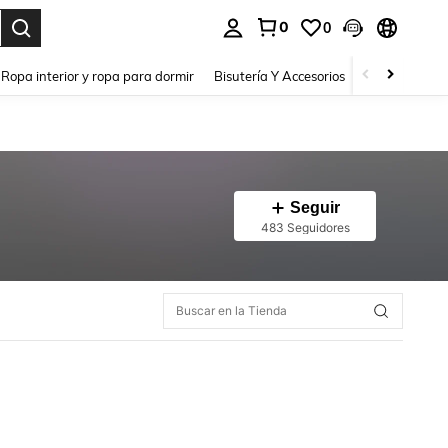
0
0
a. Press Enter to select.
Ropa interior y ropa para dormir
Bisutería Y Accesorios
Zapatos
H
Seguir
483 Seguidores