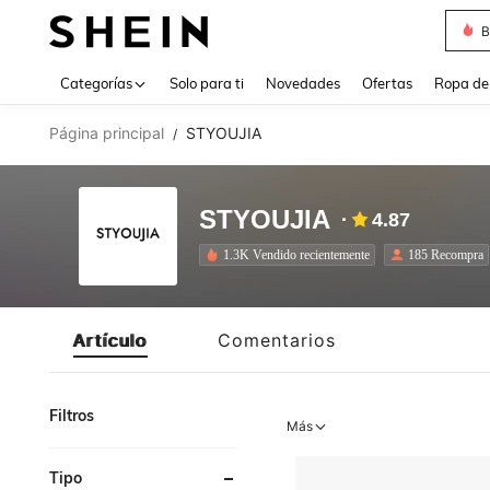
B
Use up 
Categorías
Solo para ti
Novedades
Ofertas
Ropa de
Página principal
STYOUJIA
/
STYOUJIA
4.87
1.3K Vendido recientemente
185 Recompra
Artículo
Comentarios
Filtros
Más
Tipo