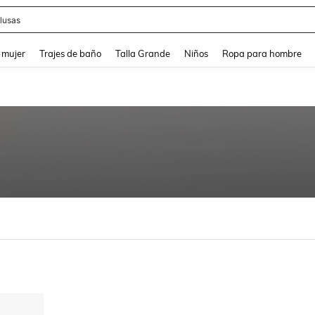
lusas
and down arrow keys to navigate search Búsqueda reciente and Busca y Encuentr
 mujer
Trajes de baño
Talla Grande
Niños
Ropa para hombre