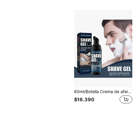
60ml/Botella Crema de afeitar premium para hombres - Suaviza el vello, suave en la piel, refrescante y sin grasa - Ideal para una experiencia de afeitado limpio
$16.390