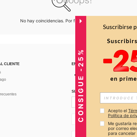
No hay coincidencias. Por favor inténtalo de nuevo.
CONSIGUE -25%
AL CLIENTE
ENCUÉNTRANOS EN
s
Pago
SUSCRÍBETE PARA RECIBIR OFERTA
recuentes
Acepto el 
Térm
Política de pr
CO + 57
Me gustaría re
por correo el
para cancelar 
CO + 57