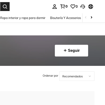
0
0
a. Press Enter to select.
Ropa interior y ropa para dormir
Bisutería Y Accesorios
Zapatos
H
Seguir
Ordenar por