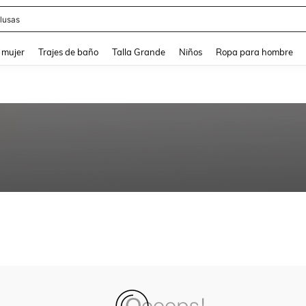
lusas
and down arrow keys to navigate search Búsqueda reciente and Busca y Encuentr
 mujer
Trajes de baño
Talla Grande
Niños
Ropa para hombre