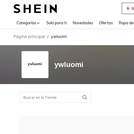
B
Use up 
Categorías
Solo para ti
Novedades
Ofertas
Ropa de
Página principal
ywluomi
/
ywluomi