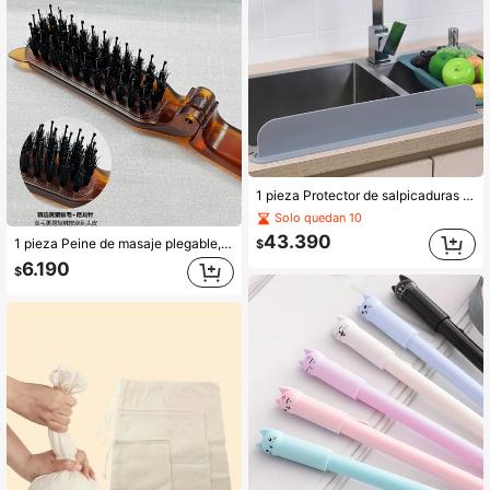
1 pieza Protector de salpicaduras de silicona para fregadero, cubierta de salpicaduras con ventosa, protector de salpicaduras de fregadero reutilizable, protector de salpicaduras de fregadero para cocina y baño, flexible y fácil de instalar
Solo quedan 10
43.390
1 pieza Peine de masaje plegable, conveniente para viajar, ahorro de espacio, peinado liso y rizado, cepillo de masaje portátil unisex
$
6.190
$