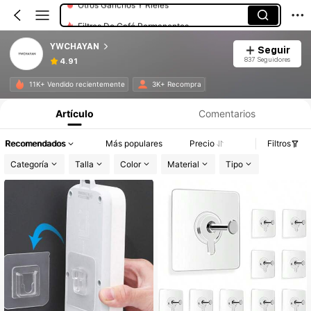
Filtros De Café Permanentes
YWCHAYAN
Seguir
837 Seguidores
4.91
11K+ Vendido recientemente
3K+ Recompra
Artículo
Comentarios
Recomendados
Más populares
Precio
Filtros
Categoría
Talla
Color
Material
Tipo