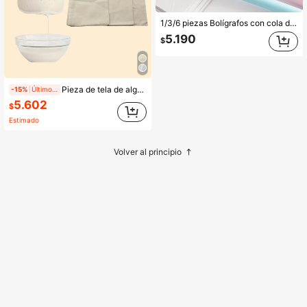
1/3/6 piezas Bolígrafos con cola de gato que se mueve de color aleatorio - Ideal para amantes de los gatos en la escuela, la oficina, esencial para volver a la escuela, escritura suave para cuadernos, calendarios, marcado de libros, artículos de papelería, suministros de oficina, recuerdos de fiesta
5.190
$
Pieza de tela de algodón grueso, gasa, filtro de café, filtro de leche de tela, tela de tejido llano sin blanquear reutilizable, filtro de gasa, 100% tela de algodón grueso para hornear, hacer jugo y queso, utensilios de cocina, accesorios de cocina, colador, bolsa coladora, organización y almacenamiento de cocina, artículos esenciales de cocina, accesorios para barra de café
-15%
Últimos 2 días
5.602
$
Estimado
Volver al principio