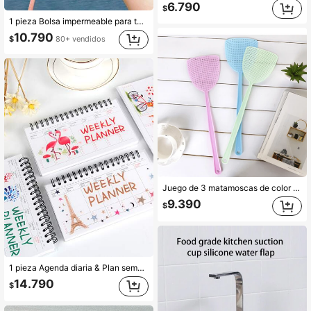
6.790
$
1 pieza Bolsa impermeable para teléfono con cordón, ligera y de manos libres, adecuada para navegación, fiestas en la piscina, Día de la Madre, graduación, vuelta al colegio, regalos de cumpleaños, aguas termales, piscina y otros accesorios impermeables para teléfono
10.790
$
80+ vendidos
Juego de 3 matamoscas de color aleatorio, matamoscas de plástico, matamosquitos de verano para el hogar, matamoscas de mango largo manual, mata moscas, control de plagas, artículos esenciales para apartamentos, necesidades para dormitorios, herramientas para el hogar
9.390
$
1 pieza Agenda diaria & Plan semanal & Hojas sueltas & Cuaderno espiral Útiles escolares de color aleatorio
14.790
$