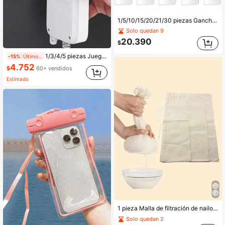
1/5/10/15/20/21/30 piezas Ganchos adhesivos para pared de alta resistencia sin clavos, adhesivos, sin taladro, colgadores adhesivos para hogar, cocina, baño, dormitorio, organización interior, decoración, solución de almacenamiento desmontable montada en la pared
Solo quedan 9
20.390
$
1/3/4/5 piezas Juego de ganchos adhesivos transparentes, sin necesidad de perforar, decoración y accesorios de baño, organizador de baño, artículos esenciales para el hogar, soluciones de almacenamiento de cocina, estante colgante montado en la pared, ganchos reutilizables de alta resistencia, adhesivo sin daños, diseño de interiores moderno, herramientas de organización que ahorran espacio, colección de accesorios de baño, suministros de almacenamiento para el hogar
-15%
Últimos 2 días
4.752
$
60+ vendidos
Estimado
1 pieza Malla de filtración de nailon, gasa, filtro de café, filtro de tela para leche, tela de tejido liso reutilizable, filtro de gasa, para cocinar, hornear, hacer jugos, elaborar queso, accesorios de cocina
Solo quedan 2