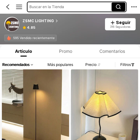
Buscar en la Tienda
ZSMC LIGHTING
Seguir
316 Seguidores
4.85
595 Vendido recientemente
Artículo
Promo
Comentarios
Recomendados
Más populares
Precio
Filtros