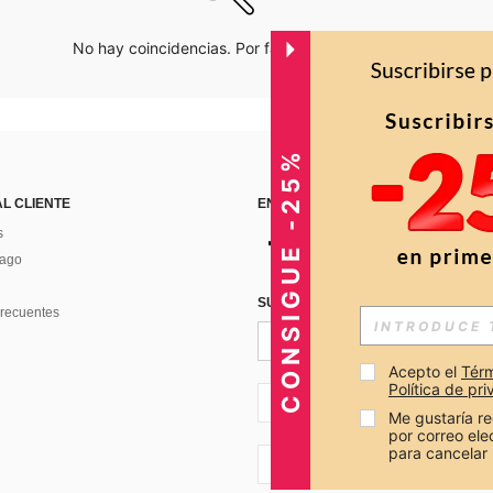
No hay coincidencias. Por favor inténtalo de nuevo.
CONSIGUE -25%
AL CLIENTE
ENCUÉNTRANOS EN
s
Pago
SUSCRÍBETE PARA RECIBIR OFERTA
recuentes
Acepto el 
Térm
Política de pr
CO + 57
Me gustaría re
por correo el
para cancelar 
CO + 57