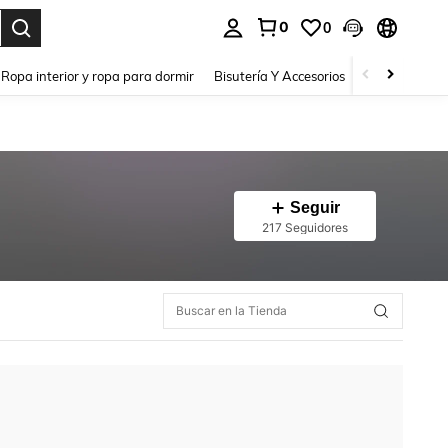
0
0
a. Press Enter to select.
Ropa interior y ropa para dormir
Bisutería Y Accesorios
Zapatos
H
Seguir
217 Seguidores