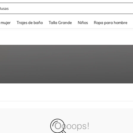
lusas
and down arrow keys to navigate search Búsqueda reciente and Busca y Encuentr
 mujer
Trajes de baño
Talla Grande
Niños
Ropa para hombre