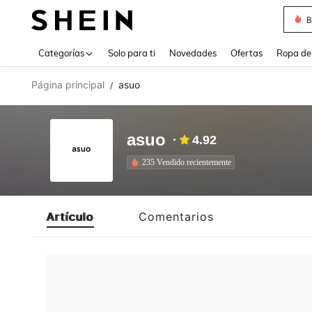
B
Use up 
Categorías
Solo para ti
Novedades
Ofertas
Ropa de
Página principal
asuo
/
asuo
4.92
235 Vendido recientemente
Artículo
Comentarios