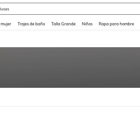
lusas
and down arrow keys to navigate search Búsqueda reciente and Busca y Encuentr
 mujer
Trajes de baño
Talla Grande
Niños
Ropa para hombre