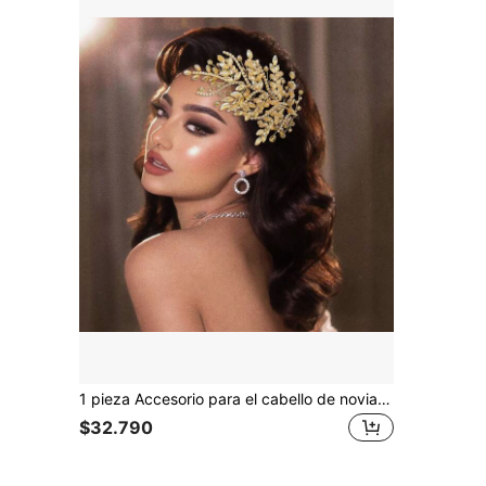
1 pieza Accesorio para el cabello de novia con strass, diadema elegante para vestido de novia hecha a mano, tocado decorativo para boda, compromiso, vestido de fiesta
$32.790