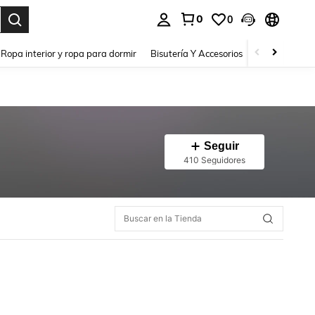
0
0
a. Press Enter to select.
Ropa interior y ropa para dormir
Bisutería Y Accesorios
Zapatos
H
Seguir
410 Seguidores