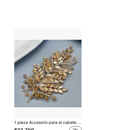
1 pieza Accesorio para el cabello de novia con strass, diadema elegante para vestido de novia hecha a mano, tocado decorativo para boda, compromiso, vestido de fiesta