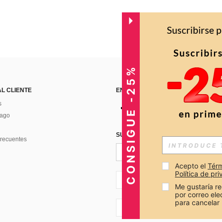
CONSIGUE -25%
AL CLIENTE
ENCUÉNTRANOS EN
s
Pago
SUSCRÍBETE PARA RECIBIR OFERTA
recuentes
Acepto el 
Térm
Política de pr
CO + 57
Me gustaría re
por correo el
para cancelar 
CO + 57