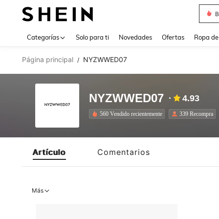
B
Use up 
Categorías
Solo para ti
Novedades
Ofertas
Ropa de
Página principal
NYZWWED07
/
NYZWWED07
4.93
560 Vendido recientemente
339 Recompra
Artículo
Comentarios
Más