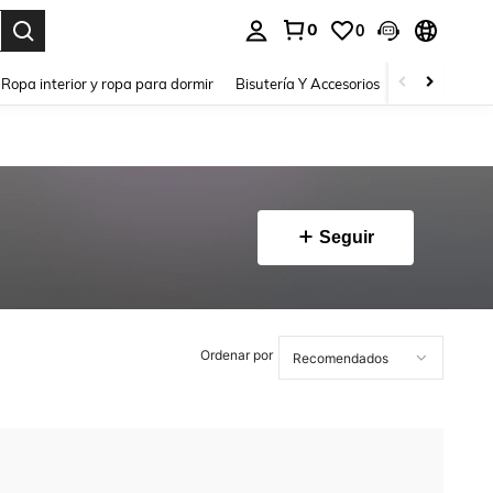
0
0
a. Press Enter to select.
Ropa interior y ropa para dormir
Bisutería Y Accesorios
Zapatos
H
Seguir
Ordenar por