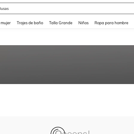
lusas
and down arrow keys to navigate search Búsqueda reciente and Busca y Encuentr
 mujer
Trajes de baño
Talla Grande
Niños
Ropa para hombre