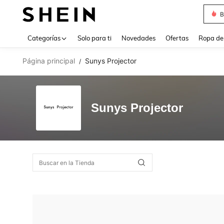
B
Use up 
Categorías
Solo para ti
Novedades
Ofertas
Ropa de
Página principal
Sunys Projector
/
Sunys Projector