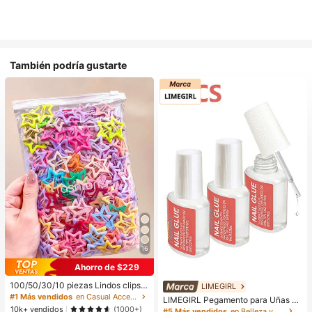
También podría gustarte
16
Ahorro de $229
100/50/30/10 piezas Lindos clips d
LIMEGIRL
e estrella de cinco puntas estilo Y2
#1 Más vendidos
en Casual Accesorios para el cabello de las mujere
LIMEGIRL Pegamento para Uñas S
K, clips de cabello coloridos, acces
10k+ vendidos
uper Fuerte, 3 piezas/Set 8ml/Botel
(1000+)
#5 Más vendidos
en Belleza y salud