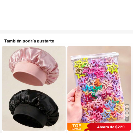
También podría gustarte
16
#1 Más vendidos
en Multicolor Gorros para el pelo para mujer
#1 Más vendidos
en Aleación De Hierro Accesorios para el cabello d
Ahorro de $229
Establecido hace 1 año
¡Casi agotado!