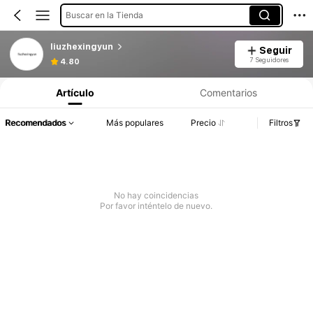
Buscar en la Tienda
liuzhexingyun
Seguir
7 Seguidores
4.80
Artículo
Comentarios
Recomendados
Más populares
Precio
Filtros
No hay coincidencias
Por favor inténtelo de nuevo.