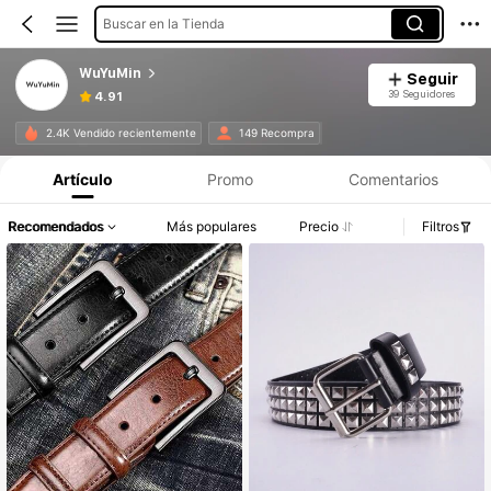
Buscar en la Tienda
WuYuMin
Seguir
39 Seguidores
4.91
2.4K Vendido recientemente
149 Recompra
Artículo
Promo
Comentarios
Recomendados
Más populares
Precio
Filtros