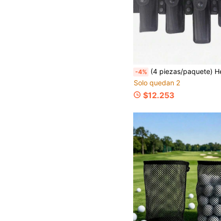
(4 piezas/paquete) Hebilla de cinturón portátil para exteriores Accesorios deportivos&de exterio
-4%
Solo quedan 2
$12.253