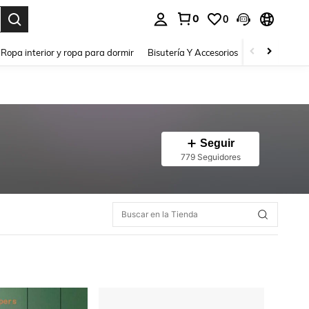
0
0
a. Press Enter to select.
Ropa interior y ropa para dormir
Bisutería Y Accesorios
Zapatos
H
Seguir
779 Seguidores