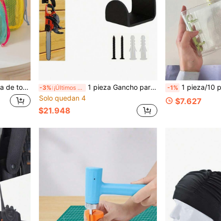
sa de drenaje con bolsillo con cordón, adecuada para ropa delicada y viajes
1 pieza Gancho para colgar sierras de cadena Estantería de almacenamiento metálica multiusos para herramientas de jardín y garaje, soporte para sierras de cadena de gran tamaño
1 pieza/10 piezas Mini Single Shell/10 piezas Cuaderno de tarjetas 3 pulgadas Pequeño portafotos Carpeta de colección Libro de 
-3%
¡Últimos 2 días
-1%
Solo quedan 4
$7.627
$21.948