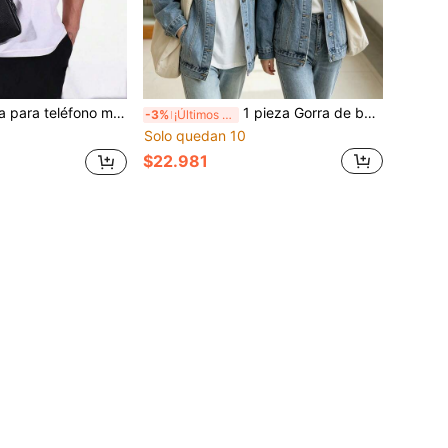
rtes al aire libre, bolsa pequeña de hombro, multifuncional, de moda y portátil
1 pieza Gorra de béisbol unisex con bordado de letra RH, gorra casual de verano para hombres y mujeres, gorra de camionero ajustable para exteriores, sombra, hip hop y streetwear
-3%
¡Últimos 2 días
Solo quedan 10
$22.981