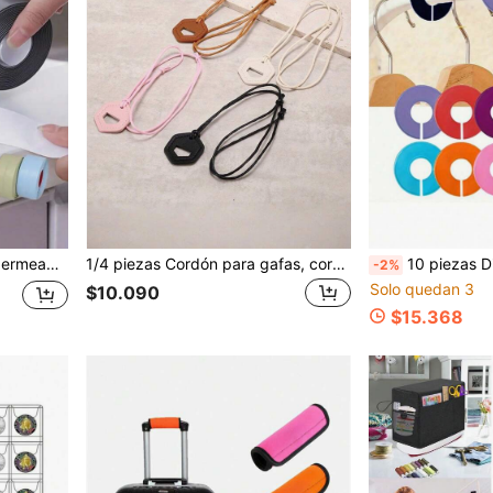
eable para paredes de baño, encimeras de cocina, fregadero y baño
1/4 piezas Cordón para gafas, correa para el cuello, cadena para gafas, cuerda para gafas de lectura, cadena para gafas de mujer, correa para el cuello, clip anti-caída para gafas de lectura, funda protectora para gafas, estuche para gafas, cuerda para colgar gafas, estuche de moda para gafas, caja de almacenamiento para gafas
10 piezas Divisores de talla de ropa, perchas redondas, divisores de ar
-2%
Solo quedan 3
$10.090
$15.368