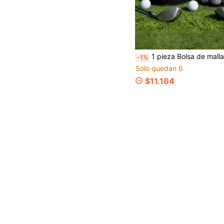
1 pieza Bolsa de malla para pelotas de golf con cordón, bolsa ligera y transpirable para almacenamient
-1%
Solo quedan 6
$11.164