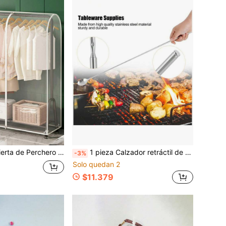
avable con Cremallera Doble/Cremallera Única - Previene el Polvo y la Humedad de la Ropa (Cremallera Aleatoria Una Cremallera Pequeña, Dos Cremalleras Grandes)
1 pieza Calzador retráctil de uso pesado, cucharón ligero y portátil, ayuda extra para ponerse los zapatos
-3%
Solo quedan 2
$11.379