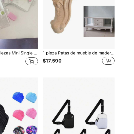
almacenamiento de fotos de ídolos Mini PVC Álbum de tarjetas de fotos Chasing Stars Álbum de papelería escolar Álbum de tarjetas sueltas Álbum minimalista DIY Colección de tarjetas
1 pieza Patas de mueble de madera maciza tallada para gabinete de TV, asiento, decoración del hogar vintage, accesorios de muebles, reemplazo de patas de sofá, sillón, otomana, mesa de centro, gabinete
$17.590