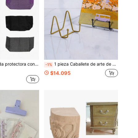
polvo para costura Bolsa de almacenamiento de herramientas de costura Funda de almacenamiento Funda protectora contra el polvo para muebles
1 pieza Caballete de arte de hierro, estantería de exhibición de placa de hierro moderna, marco de fotos de metal de escritorio, caballete de arte de hierro dorado, adecuado para exhibir cuadros, marcos, libros, platos decorativos, placas
-1%
$14.095