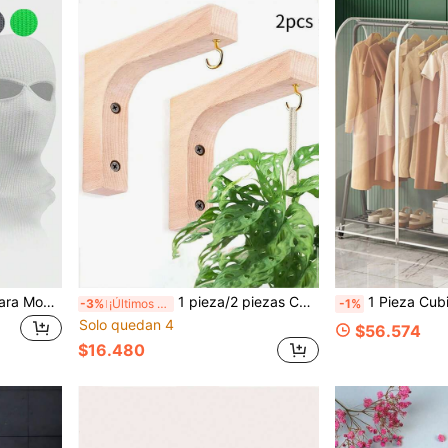
1 Pieza Máscara de Cara para Montar Pasamontañas de Punto Máscara Facial Completa - Máscara de Esquí de 2 Orificios para Hombres & Mujeres Cobertura Facial Completa Calidez de Invierno y Protección contra el Viento Cobertura de Cabeza Transpirable Máscara para Deportes al Aire Libre para Esquí, Bicicletas, Snowboard & Actividades de Clima Frío, Máscara Facial de Invierno
1 pieza/2 piezas Colgador de Plantas Maceteros de Pared para Plantas de Interior Ganchos de Pared de Madera para Colgar Plantas Ganchos de Cesta para Linternas Soporte para Flores Campanas de Viento Decoración del Hogar Soportes de Macramé Soporte para Exhibición de Suculentas Estante Organizador
1 Pieza Cubierta de Perchero Transparente, Bolsa de Ropa con Cremallera a Prueba de Polvo, Protector de Ropa L
-3%
¡Últimos 3 días
-1%
Solo quedan 4
$56.574
$16.480