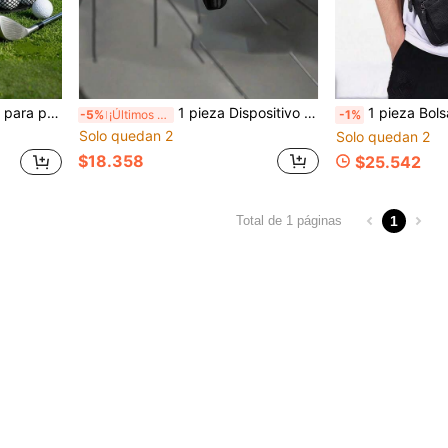
o y transporte de equipo deportivo
1 pieza Dispositivo de restablecimiento no destructivo de pistón cerámico de freno de bicicleta, herramienta de mantenimiento universal para bicicletas, herramienta de reparación de pistón de acero al carbono
1 pieza Bolsa para teléfono móvil con cinturón para depo
-5%
¡Últimos 2 días
-1%
Solo quedan 2
Solo quedan 2
$18.358
$25.542
1
Total de 1 páginas