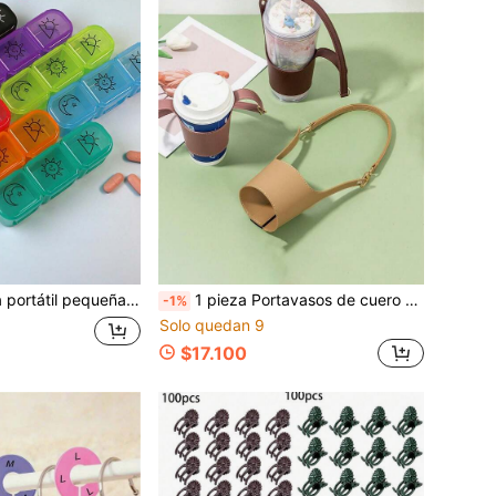
llas de bolsillo, estuche para pastillas con compartimentos para vitaminas y aceite de pescado, amigable para la billetera
1 pieza Portavasos de cuero portátil con estilo simple de inspiración, alto valor estético y aislamiento térmico
-1%
Solo quedan 9
$17.100