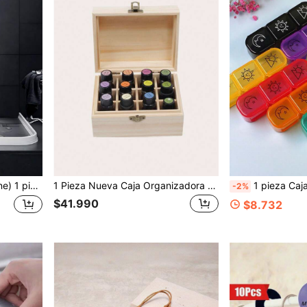
permeable para baño, tira impermeable para ducha, tira bloqueadora de agua para el piso del inodoro
1 Pieza Nueva Caja Organizadora de Almacenamiento de Madera con 12 / 25 Compartimentos para Estuche de Aceites Esenciales Contenedor de Aromaterapia Caja de Almacenamiento de Joyas Estuche de Exhibición con Tapa Abatible para Viajes - Asegura que tus Aceites Esenciales sean Varios Regalos Festivos (La Textura de la Madera es Aleatoria)
1 pieza Caja portátil pequeña para pastillas de viaje semanal, dispensador de pasti
-2%
$41.990
$8.732