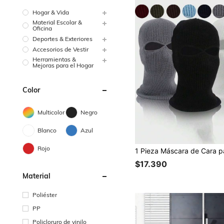
Hogar & Vida
Material Escolar &
Oficina
Deportes & Exteriores
Accesorios de Vestir
Herramientas &
Mejoras para el Hogar
Color
Multicolor
Negro
Blanco
Azul
Rojo
$17.390
Material
Poliéster
PP
Policloruro de vinilo