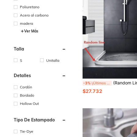
Poliuretano
Acero al carbono
madera
Ver Más
Talla
S
Unitalla
Detalles
(Random Line) 1 pieza Tira de silicona blanca de 1m para detener el agua en el baño, impermeabilización y separación de humedad, tira bloqueadora de agua para baño, tira im
-3%
¡Últimos 3 días
Cordón
$27.732
Bordado
Hollow Out
Tipo De Estampado
Tie-Dye