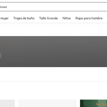
eans
and down arrow keys to navigate search Búsqueda reciente and Busca y Encuentr
 mujer
Trajes de baño
Talla Grande
Niños
Ropa para hombre