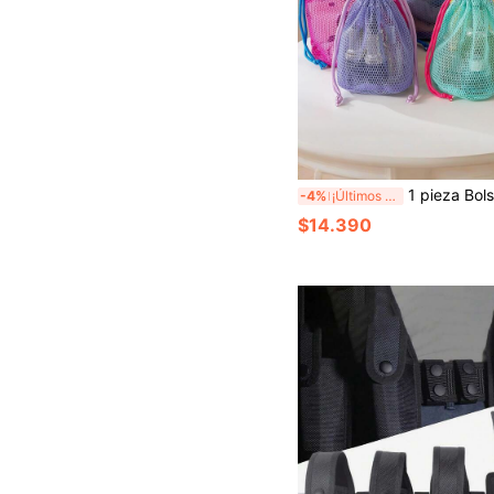
1 pieza Bolsa de tocador de malla de dopamina, bolsa de maquillaje para viajes al aire libre, bolsa de natación y fitness, bol
-4%
¡Últimos 3 días
$14.390