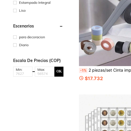
Estampado Integral
Liso
Escenarios
para decoracion
Diario
Escala De Precios (COP)
Min:
Max:
2 piezas/set Cinta impermeable y duradera anti-moho para juntas hermosas, a prueba de humedad, para cocina y baño, cinta para sellar juntas del fregadero, inodoro y esquinas de paredes, cinta autoadhesiva, pegatina imperm
-1%
OK
$17.732