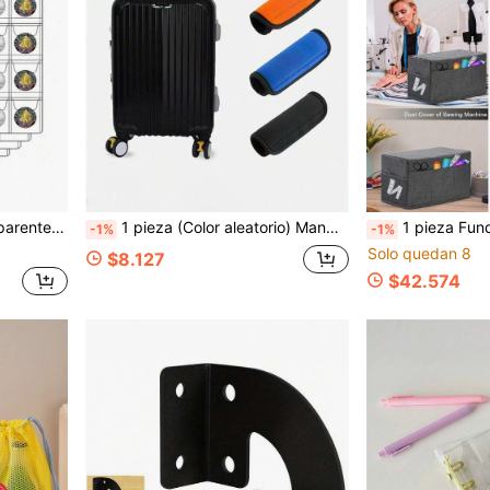
de álbum de monedas de un solo lado de alta transparencia.
1 pieza (Color aleatorio) Mango de carrito de equipaje y protector de mango
1 pieza Funda protectora contra el polvo Funda protectora para costura Funda protectora contra el 
-1%
-1%
Solo quedan 8
$8.127
$42.574