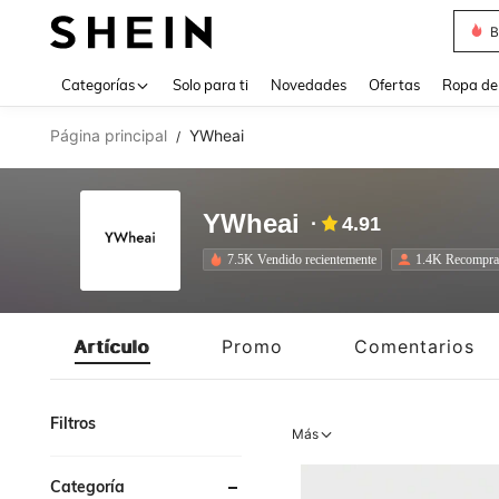
J
Use up 
Categorías
Solo para ti
Novedades
Ofertas
Ropa de
Página principal
YWheai
/
YWheai
4.91
7.5K Vendido recientemente
1.4K Recompra
Artículo
Promo
Comentarios
Filtros
Más
Categoría