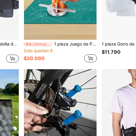
r Hebilla de cinturón deportivo
1 pieza Juego de Plantilla de Estampado de Metal, Accesorio de Estampado de Metal Desmontable Herramienta Auxiliar Simple para Estampado de Joyas y Punzón
-5%
¡Últimos 2 días
Solo quedan 6
$11.790
$20.090