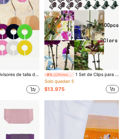
mario, anillos en blanco para marcar la talla, etiquetas de prendas convenientes, accesorios de ropa DIY
1 Set de Clips para Orquídeas, Clips de Fijación para Enredaderas, Adecuado para Soporte de Plantas, Clips para Plantas, Pequeña Herramienta de Jardinería, Clips para Plantas, Abrazadera para Enredaderas, Soporte para Plantas para Injertar, Orquídeas Mariposa, Flores, Accesorios de Jardín
-8%
¡Últimos 3 días
Solo quedan 5
$13.975