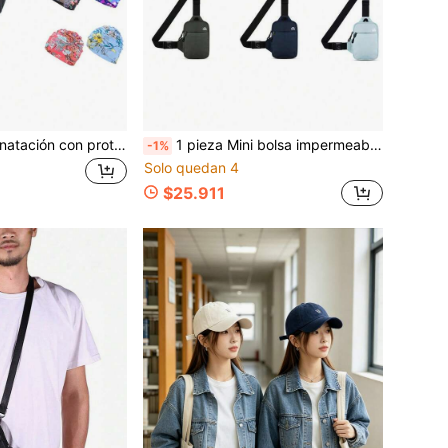
1 pieza Gorro de natación con protección para los oídos, accesorios de natación para deportes acuáticos al aire interiores, ajuste cómodo, gorro de natación con estampado floral de alta elasticidad - suave, transpirable, de secado rápido, prenda de cabeza cómoda para hombres y mujeres
1 pieza Mini bolsa impermeable para teléfono móvil, bolsa cruzada para hombro para deportes al aire libre y fitness
-1%
Solo quedan 4
$25.911