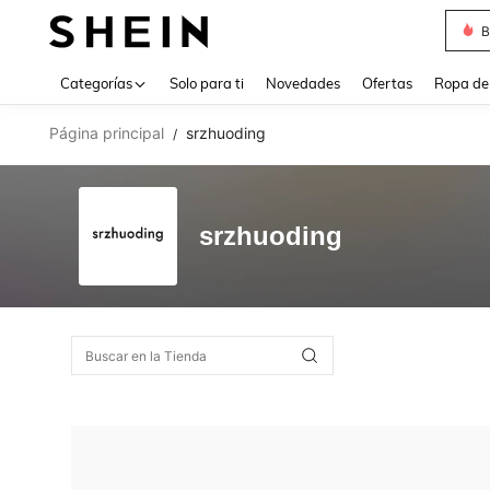
B
Use up 
Categorías
Solo para ti
Novedades
Ofertas
Ropa de
Página principal
srzhuoding
/
srzhuoding