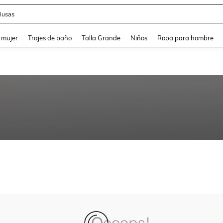
lusas
and down arrow keys to navigate search Búsqueda reciente and Busca y Encuentr
 mujer
Trajes de baño
Talla Grande
Niños
Ropa para hombre