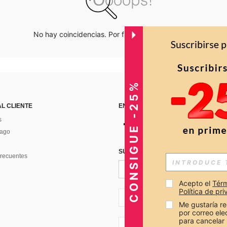
No hay coincidencias. Por favor inténtalo de nuevo.
CONSIGUE -25%
AL CLIENTE
ENCUÉNTRANOS EN
s
Pago
SUSCRÍBETE PARA RECIBIR OFERTA
recuentes
Acepto el 
Térm
Política de pr
CO + 57
Me gustaría re
por correo el
para cancelar 
CO + 57