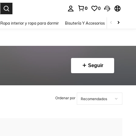
0
0
a. Press Enter to select.
Ropa interior y ropa para dormir
Bisutería Y Accesorios
Zapatos
H
Seguir
Ordenar por