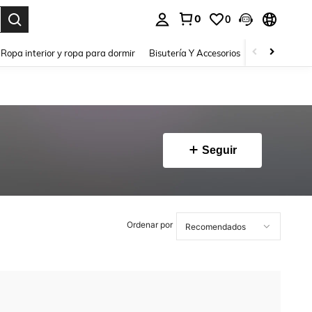
0
0
a. Press Enter to select.
Ropa interior y ropa para dormir
Bisutería Y Accesorios
Zapatos
H
Seguir
Ordenar por