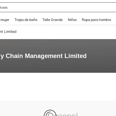
lusas
and down arrow keys to navigate search Búsqueda reciente and Busca y Encuentr
 mujer
Trajes de baño
Talla Grande
Niños
Ropa para hombre
t Limited
ly Chain Management Limited