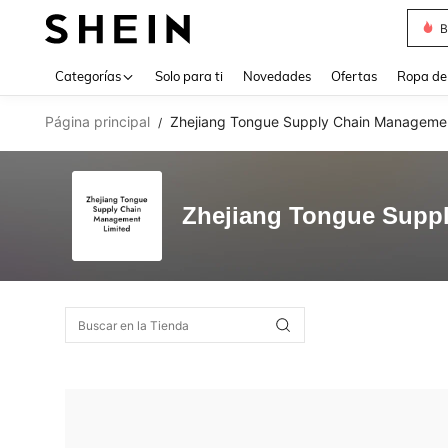
B
Use up 
Categorías
Solo para ti
Novedades
Ofertas
Ropa de
Página principal
Zhejiang Tongue Supply Chain Managemen
/
Zhejiang Tongue Supp