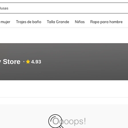
lusas
and down arrow keys to navigate search Búsqueda reciente and Busca y Encuentr
 mujer
Trajes de baño
Talla Grande
Niños
Ropa para hombre
 Store
4.93