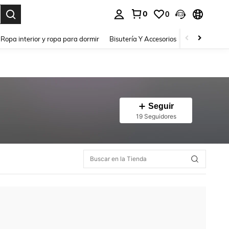
0
0
a. Press Enter to select.
Ropa interior y ropa para dormir
Bisutería Y Accesorios
Zapatos
H
Seguir
19 Seguidores