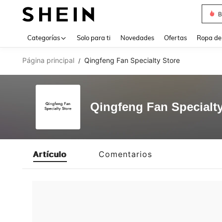
B
Use up 
Categorías
Solo para ti
Novedades
Ofertas
Ropa de
Página principal
Qingfeng Fan Specialty Store
/
Qingfeng Fan Specialty
Artículo
Comentarios