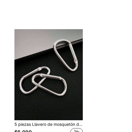
5 piezas Llavero de mosquetón de metal con forma de D y resorte para hombres, ideal para hacer joyas DIY, botellas deportivas y accesorios de camping y senderismo, gran regalo para novio, accesorios de coche casuales, encantos de bolso, regalos escolares, góticos y Y2K para madre, padre, graduación y maestro