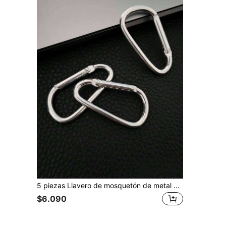
5 piezas Llavero de mosquetón de metal con forma de D y resorte para hombres, ideal para hacer joyas DIY, botellas deportivas y accesorios de camping y senderismo, gran regalo para novio, accesorios de coche casuales, encantos de bolso, regalos escolares, góticos y Y2K para madre, padre, graduación y maestro
$6.090