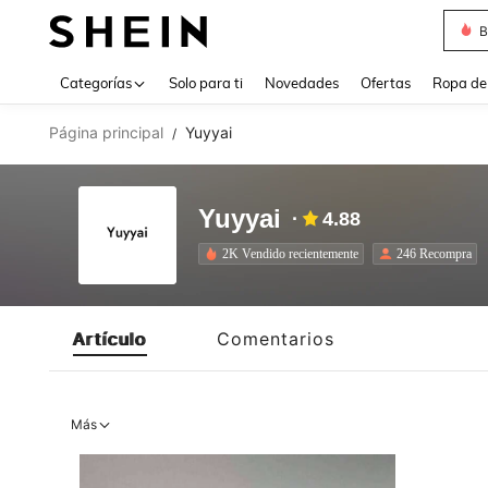
B
Use up 
Categorías
Solo para ti
Novedades
Ofertas
Ropa de
Página principal
Yuyyai
/
Yuyyai
4.88
2K Vendido recientemente
246 Recompra
Artículo
Comentarios
Más