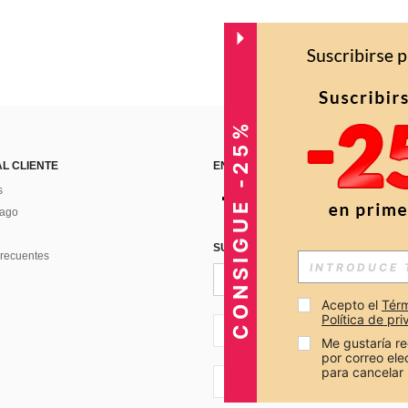
CONSIGUE -25%
AL CLIENTE
ENCUÉNTRANOS EN
s
Pago
SUSCRÍBETE PARA RECIBIR OFERTA
recuentes
Acepto el 
Térm
Política de pr
CO + 57
Me gustaría re
por correo el
para cancelar 
CO + 57