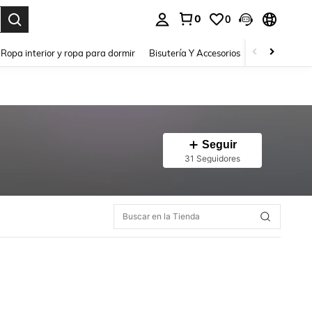
0
0
a. Press Enter to select.
Ropa interior y ropa para dormir
Bisutería Y Accesorios
Zapatos
H
Seguir
31 Seguidores