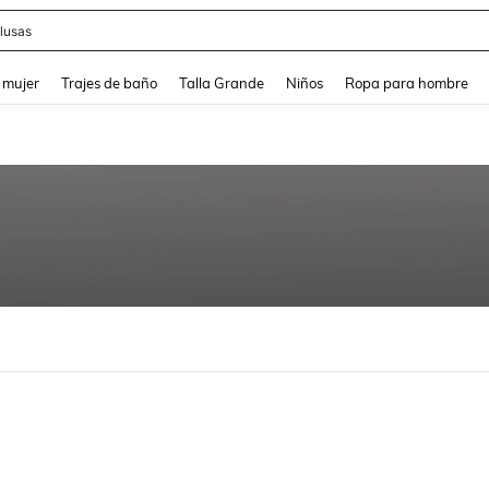
lusas
and down arrow keys to navigate search Búsqueda reciente and Busca y Encuentr
 mujer
Trajes de baño
Talla Grande
Niños
Ropa para hombre