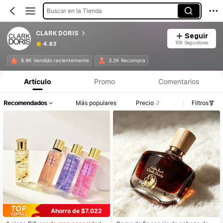
Buscar en la Tienda
CLARK DORIS
Seguir
10K Seguidores
4.83
8.9K Vendido recientemente
3.2K Recompra
Artículo
Promo
Comentarios
Recomendados
Más populares
Precio
Filtros
Ahorro de $7.022