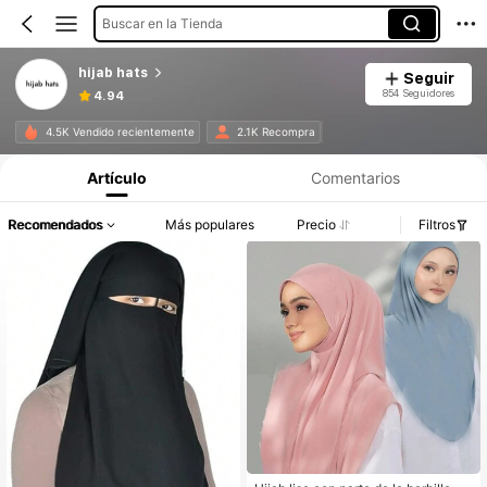
Buscar en la Tienda
hijab hats
Seguir
854 Seguidores
4.94
4.5K Vendido recientemente
2.1K Recompra
Artículo
Comentarios
Recomendados
Más populares
Precio
Filtros