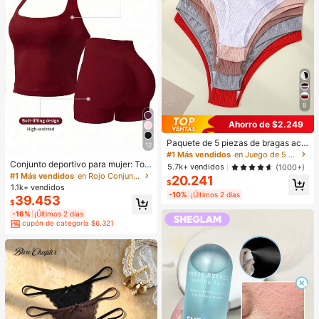
8
Ahorro de $2.249
Paquete de 5 piezas de bragas aca
12
naladas para mujer, de alta elasticid
#1 Más vendidos
en Juego de 5 piezas Calzoncillos de mujer
ad, unicolor con diseño de letras, ci
Conjunto deportivo para mujer: Top
5.7k+ vendidos
(1000+)
ntura baja, para uso diario
sin mangas + Shorts, versátil para u
#1 Más vendidos
en Rojo Conjuntos deportivos para mujer
20.241
$
so diario, ajuste ceñido, diseño leva
1.1k+ vendidos
ntador, ligero & transpirable, athleis
-10%
¡Últimos 2 días
39.453
$
ure, apto para yoga
-16%
¡Últimos 2 días
cupón de categoría $6.321