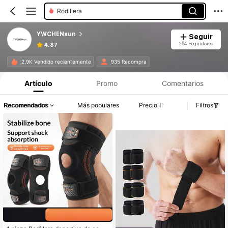
Rodillera
YWCHENxun
Seguir
254 Seguidores
4.87
2.9K Vendido recientemente
935 Recompra
Artículo
Promo
Comentarios
Recomendados
Más populares
Precio
Filtros