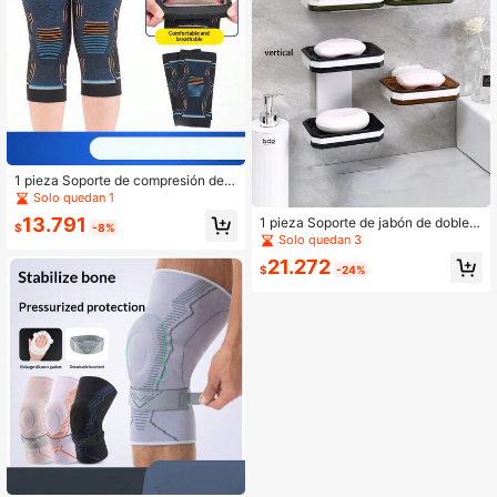
1 pieza Soporte de compresión de r
odilla de silicona, adecuado para bá
Solo quedan 1
dminton, ciclismo, senderismo al air
13.791
1 pieza Soporte de jabón de doble c
e libre, baloncesto y correr.
$
-8%
apa montado en la pared de ABS, e
Solo quedan 3
stante de almacenamiento de jabón
21.272
con drenaje sin taladro, adecuado p
$
-24%
ara cocina y baño del hogar