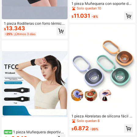
1 pieza Muñequera con soporte de r
esorte y compresión para la vaina d
Solo quedan 10
el tendón, protector de articulación
11.031
del pulgar liviano, transpirable y aju
$
-8%
stable, adecuado para mano de rató
1 pieza Rodilleras con forro térmico
n, esguince de muñeca y pulgar de
13.343
de invierno, mangas de rodilla grues
mamá
$
as y cálidas unisex
-25%
¡Últimos 3 días
1 pieza Abrelatas de silicona fácil d
e usar, abrebotellas, quitatapas de t
Solo quedan 8
arro 3 en 1, abrebotellas de cervez
6.872
a/vino/bebida de prensa manual de
$
-20%
1 pieza Muñequera deportiva
NEW
silicona creativa
de compresión ajustable y transpira