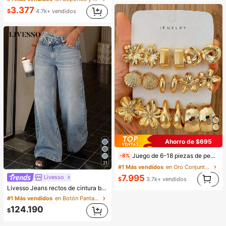
3.377
$
4.7k+ vendidos
Ahorro de $695
Juego de 6-18 piezas de pendientes dorados para mujer, moda para fiestas, viajes y vacaciones, regalo de compromiso, adecuado para diversas ocasiones, (hecho de material compuesto CCB de baja alergia y no desvanecimiento), regalo para ella
-8%
21
#1 Más vendidos
en Oro Conjuntos de Aretes para Mujeres
1
7.995
Livesso
$
3.7k+ vendidos
1
Livesso Jeans rectos de cintura baja con banda de cintura elegante para mujer
#1 Más vendidos
en Botón Pantalones vaqueros
124.190
$
2.8k+ vendidos