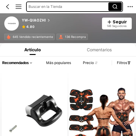
Buscar en la Tienda
YW-QIAOZHI
Seguir
148 Seguidores
4.80
645 Vendido recientemente
136 Recompra
Artículo
Comentarios
Recomendados
Más populares
Precio
Filtros