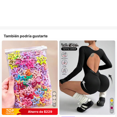
También podría gustarte
16
#1 Más vendidos
en Aleación De Hierro Accesorios para el cabello d
Ahorro de $229
20
¡Casi agotado!
#1 Más vendidos
en Sin costuras Monos deportivos para mujer