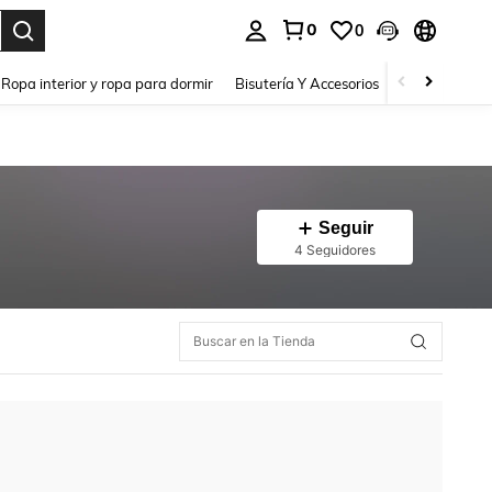
0
0
a. Press Enter to select.
Ropa interior y ropa para dormir
Bisutería Y Accesorios
Zapatos
H
Seguir
4 Seguidores