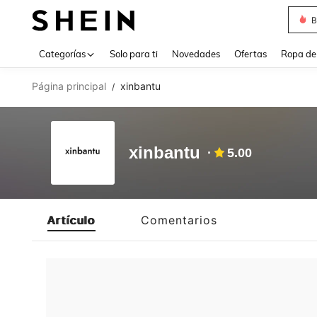
B
Use up 
Categorías
Solo para ti
Novedades
Ofertas
Ropa de
Página principal
xinbantu
/
xinbantu
5.00
Artículo
Comentarios