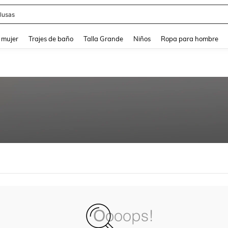
lusas
and down arrow keys to navigate search Búsqueda reciente and Busca y Encuentr
 mujer
Trajes de baño
Talla Grande
Niños
Ropa para hombre