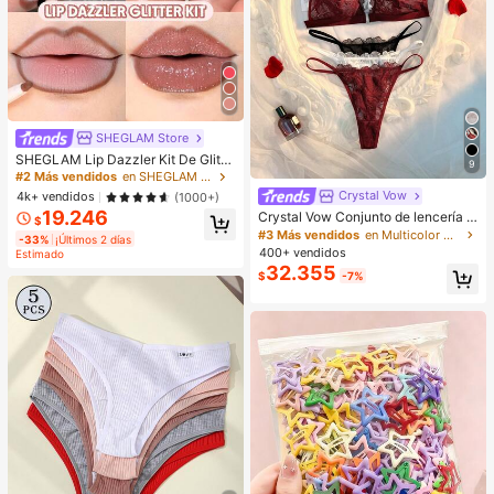
SHEGLAM Store
SHEGLAM Lip Dazzler Kit De Glitte
9
r Labial-Center Stage Lip Combo M
#2 Más vendidos
en SHEGLAM Maquillaje
arca De Belleza CosméTica Maquill
Crystal Vow
4k+ vendidos
(1000+)
aje Para Mujeres Y NiñAs
19.246
Crystal Vow Conjunto de lencería s
$
exy de 6 piezas con encaje y patch
#3 Más vendidos
en Multicolor Conjuntos de sujetador y braguita pa
-33%
¡Últimos 2 días
work con cierre delantero para muj
400+ vendidos
Estimado
eres
32.355
$
-7%