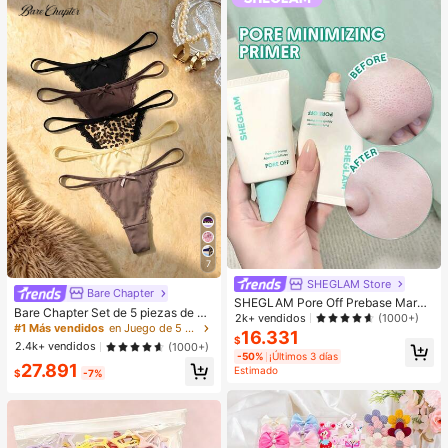
7
SHEGLAM Store
Bare Chapter
SHEGLAM Pore Off Prebase Marca
Bare Chapter Set de 5 piezas de br
de Belleza Cosmética Maquillaje p
2k+ vendidos
(1000+)
agas tipo tanga con estampado de l
#1 Más vendidos
en Juego de 5 piezas Tangas de mujer
ara Mujeres y Niñas
16.331
eopardo y parches de encaje con m
$
2.4k+ vendidos
(1000+)
oño para mujer
-50%
¡Últimos 3 días
27.891
Estimado
$
-7%