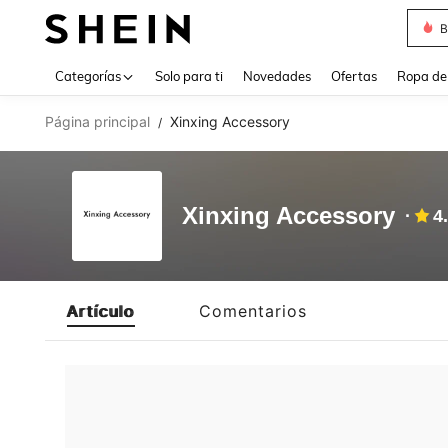
B
Use up 
Categorías
Solo para ti
Novedades
Ofertas
Ropa de
Página principal
Xinxing Accessory
/
Xinxing Accessory
4
Artículo
Comentarios