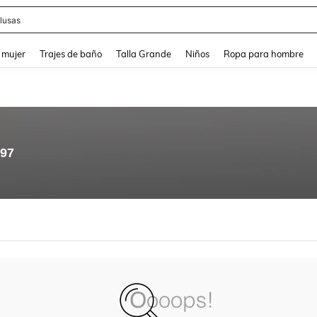
lusas
and down arrow keys to navigate search Búsqueda reciente and Busca y Encuentr
 mujer
Trajes de baño
Talla Grande
Niños
Ropa para hombre
.97