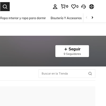
0
0
a. Press Enter to select.
Ropa interior y ropa para dormir
Bisutería Y Accesorios
Zapatos
H
Seguir
9 Seguidores