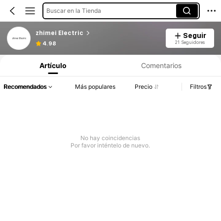
Buscar en la Tienda
zhimei Electric
Seguir
21 Seguidores
4.98
Artículo
Comentarios
Recomendados
Más populares
Precio
Filtros
No hay coincidencias
Por favor inténtelo de nuevo.