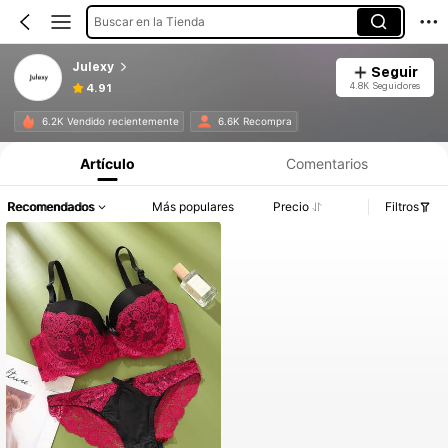
Buscar en la Tienda
Julexy
Seguir
4.8K Seguidores
4.91
6.2K Vendido recientemente
6.6K Recompra
Artículo
Comentarios
Recomendados
Más populares
Precio
Filtros