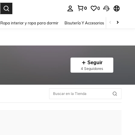
0
0
a. Press Enter to select.
Ropa interior y ropa para dormir
Bisutería Y Accesorios
Zapatos
H
Seguir
4 Seguidores