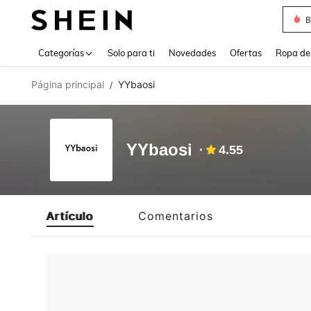
B
Use up 
Categorías
Solo para ti
Novedades
Ofertas
Ropa de
Página principal
YYbaosi
/
YYbaosi
4.55
Artículo
Comentarios