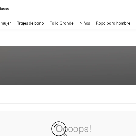
lusas
and down arrow keys to navigate search Búsqueda reciente and Busca y Encuentr
 mujer
Trajes de baño
Talla Grande
Niños
Ropa para hombre