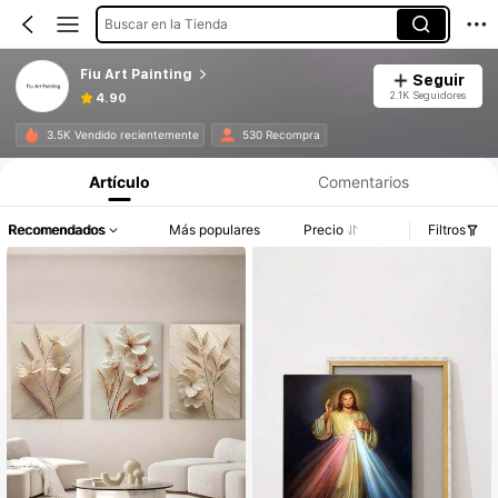
Buscar en la Tienda
Fiu Art Painting
Seguir
2.1K Seguidores
4.90
3.5K Vendido recientemente
530 Recompra
Artículo
Comentarios
Recomendados
Más populares
Precio
Filtros