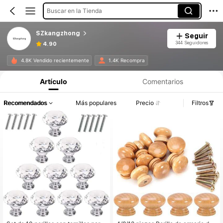
Buscar en la Tienda
SZkangzhong
Seguir
344 Seguidores
4.90
4.8K Vendido recientemente
1.4K Recompra
Artículo
Comentarios
Recomendados
Más populares
Precio
Filtros