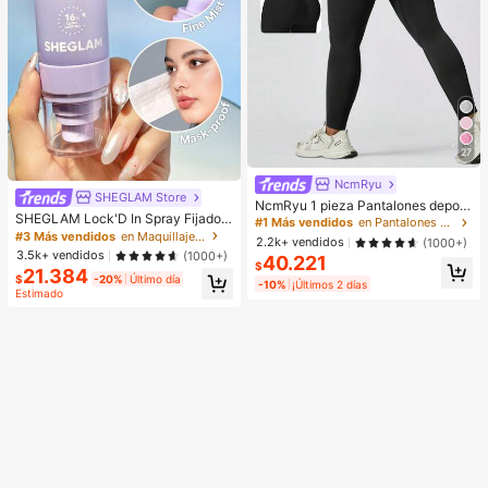
s, Regalos, Obsequios, Regalos par
a mujeres, Regalos de Navidad, Est
ético
27
NcmRyu
SHEGLAM Store
NcmRyu 1 pieza Pantalones deporti
SHEGLAM Lock'D In Spray Fijador
vos negros de primavera para muje
#1 Más vendidos
en Pantalones deportivos para mujer
Marca De Belleza CosméTica Maq
r, de uso casual al aire libre, con efe
#3 Más vendidos
en Maquillaje facial
2.2k+ vendidos
(1000+)
uillaje Para Mujeres Y NiñAs
cto moldeador y elevador, aptos par
3.5k+ vendidos
(1000+)
40.221
a yoga, fitness, running, tenis y entr
$
21.384
$
-20%
Último día
enamiento
-10%
¡Últimos 2 días
Estimado