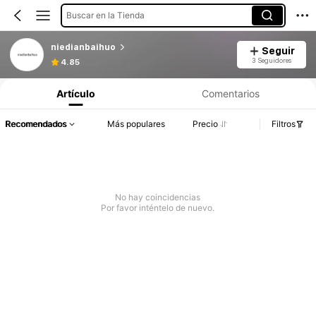
Buscar en la Tienda
niedianbaihuo
Seguir
3 Seguidores
4.85
Artículo
Comentarios
Recomendados
Más populares
Precio
Filtros
No hay coincidencias
Por favor inténtelo de nuevo.