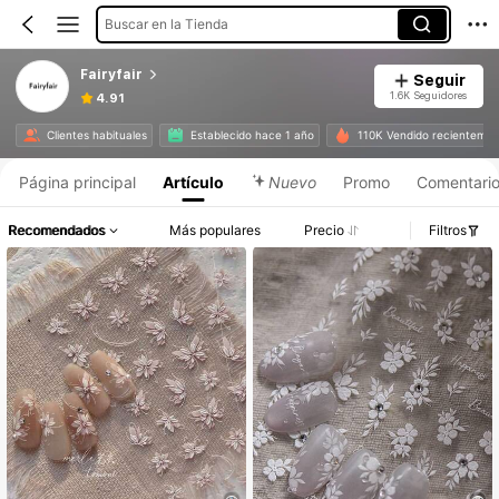
Buscar en la Tienda
Fairyfair
Seguir
1.6K Seguidores
4.91
Clientes habituales
Establecido hace 1 año
110K Vendido recientemen
Página principal
Artículo
Nuevo
Promo
Comentari
Recomendados
Más populares
Precio
Filtros