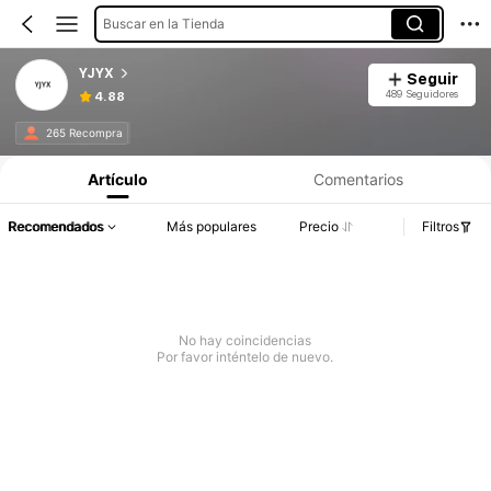
Buscar en la Tienda
YJYX
Seguir
489 Seguidores
4.88
265 Recompra
Artículo
Comentarios
Recomendados
Más populares
Precio
Filtros
No hay coincidencias
Por favor inténtelo de nuevo.