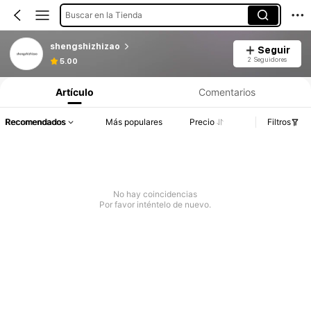
Buscar en la Tienda
shengshizhizao
Seguir
2 Seguidores
5.00
Artículo
Comentarios
Recomendados
Más populares
Precio
Filtros
No hay coincidencias
Por favor inténtelo de nuevo.