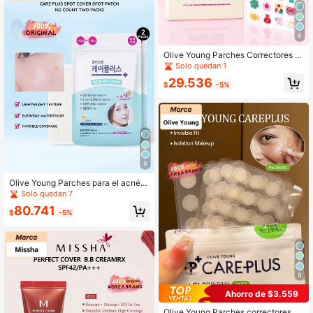
8
Olive Young Parches Correctores d
e Acné CAREPLUS Versión Corean
Solo quedan 1
a 48 piezas/Paquete
29.536
$
-5%
8
Olive Young Parches para el acné C
are Plus 162 piezas/caja, 2 cajas
Solo quedan 7
80.741
$
-5%
8
Ahorro de $3.559
Olive Young Parches correctores pa