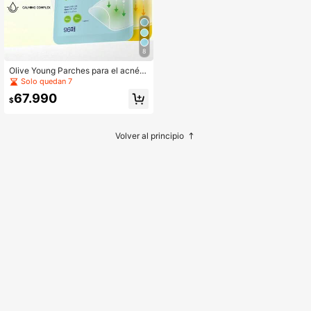
8
Olive Young Parches para el acné C
areplus 96 piezas + Parches para el
Solo quedan 7
acné Care Plus con miel 84 piezas
67.990
$
Volver al principio