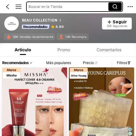
Buscar en la Tienda
BEAU COLLECTION
Seguir
29K Seguidores
4.90
39K Vendido recientemente
14K Recompra
Artículo
Promo
Comentarios
Recomendados
Más populares
Precio
Filtros