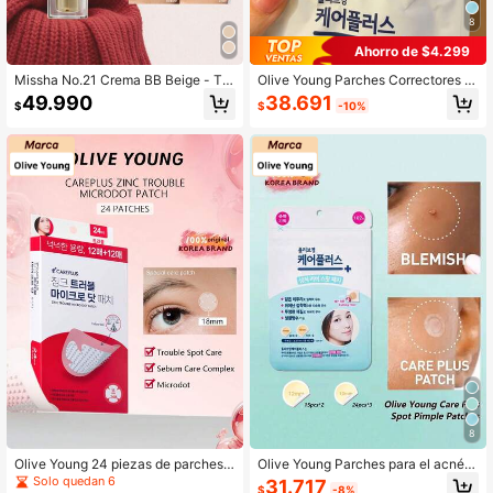
8
Ahorro de $4.299
Missha No.21 Crema BB Beige - To
Olive Young Parches Correctores d
no frío transparente, FPS 42 PA++
e Acné Care Plus 162 piezas
38.691
49.990
$
-10%
$
+, 50ml - Crema hidratante de maq
uillaje con FPS42/PA+++
8
Olive Young 24 piezas de parches p
Olive Young Parches para el acné C
ara acné con micro-puntos de zinc,
are Plus, parches de ocultación de
Solo quedan 6
31.717
$
-8%