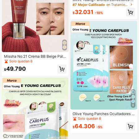
ra acné Careplus 96 piezas
#7 Mejor Calificado
en Tratamiento del acné
32.031
$
-10%
Missha No.21 Crema BB Beige Pálid
o - Tono frío transparente SPF 42 P
Solo quedan 8
A +++ 50 ml - Crema hidratante co
49.790
n protector solar SPF42/PA+++ (N
$
o.21), puede ser un regalo para la n
ovia
8
Olive Young Parches Ocultadores d
e Acné Care Plus 102 piezas/Caja
Solo quedan 6
Paquete de 2
64.306
$
-5%